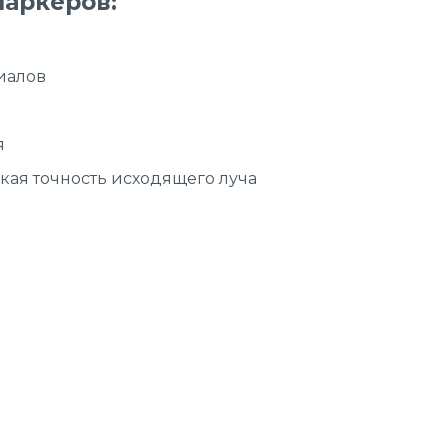
аркеров:
иалов
я
кая точность исходящего луча