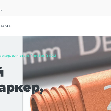
их
такты
ркер, или старый добрый CO2
й
аркер,