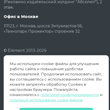
(Рекламно издательский холдинг "Абсолют"), 2
этаж.
Офис в Москве
111123, г. Москва, шоссе Энтузиастов 56,
«Технопарк Прожектор» строение 32
©
Element
2013-2026
Мы используем cookie-файлы для улучшения
Политика конфиденциальности
работы сайта и повышения удобства
Согласие на обработку ПД
пользователей. Продолжая использовать сайт,
вы соглашаетесь с использованием cookie. Вы
Политика использования cookies
можете запретить обработку Cookies в
настройках браузера. Пожалуйста,
Оферта
ознакомьтесь с
и
политикой конфиденциальности
политикой использования cookie-файлов