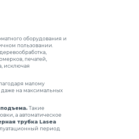
рматного оборудования и
ичном пользовании.
деревообработка,
омерков, печатей,
а, исключая
Благодаря малому
м даже на максимальных
оподъема.
Такие
овки, а автоматическое
ерная трубка Lasea
плуатационный период