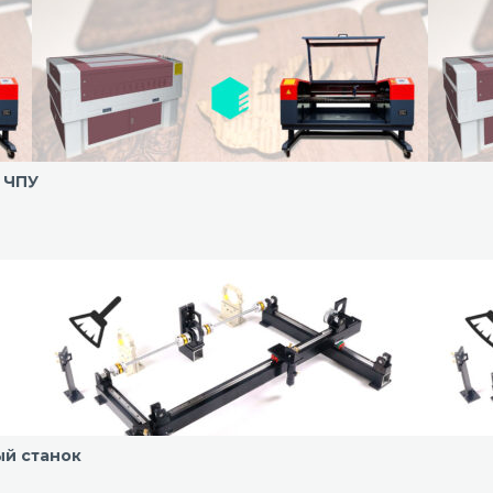
с ЧПУ
ый станок