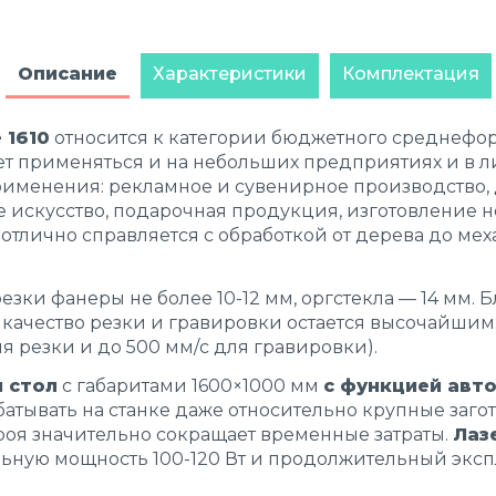
Описание
Характеристики
Комплектация
 1610
относится к категории бюджетного среднефо
т применяться и на небольших предприятиях и в л
именения: рекламное и сувенирное производство, 
искусство, подарочная продукция, изготовление н
отлично справляется с обработкой от дерева до мех
зки фанеры не более 10-12 мм, оргстекла — 14 мм. 
 качество резки и гравировки остается высочайши
ля резки и до 500 мм/с для гравировки).
 стол
с габаритами 1600×1000 мм
с функцией авт
атывать на станке даже относительно крупные загот
оя значительно сокращает временные затраты.
Лаз
ьную мощность 100-120 Вт и продолжительный экс