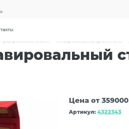
их
такты
-гравировальные станки
›
Универсальные лазерные станки
›
авировальный с
Цена от 359000
Артикул:
4322343