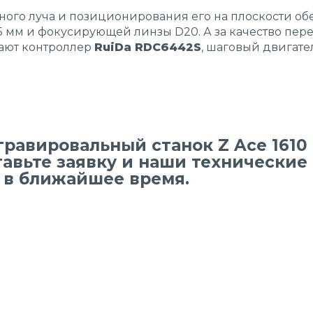
ного луча и позиционирования его на плоскости об
5 мм и фокусирующей линзы D20. А за качество пер
ают контроллер
RuiDa RDC6442S
, шаговый двигат
гравировальный станок Z Ace 1610
тавьте заявку и наши технически
 в ближайшее время.