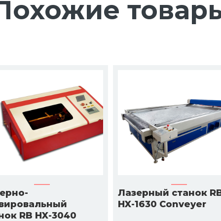
Похожие товар
ерно-
Лазерный станок R
вировальный
HX-1630 Conveyer
нок RB HX-3040