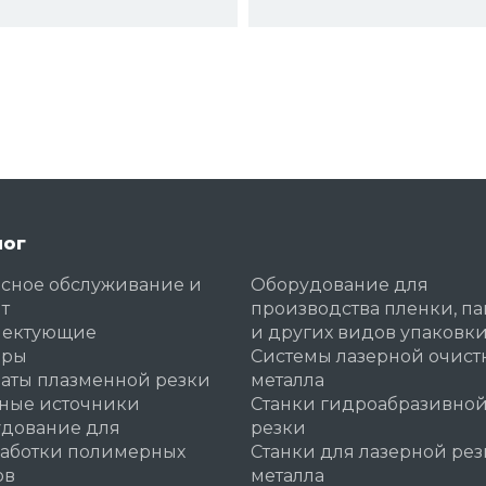
лог
сное обслуживание и
Оборудование для
т
производства пленки, па
лектующие
и других видов упаковк
еры
Системы лазерной очист
аты плазменной резки
металла
ные источники
Станки гидроабразивно
дование для
резки
аботки полимерных
Станки для лазерной ре
ов
металла