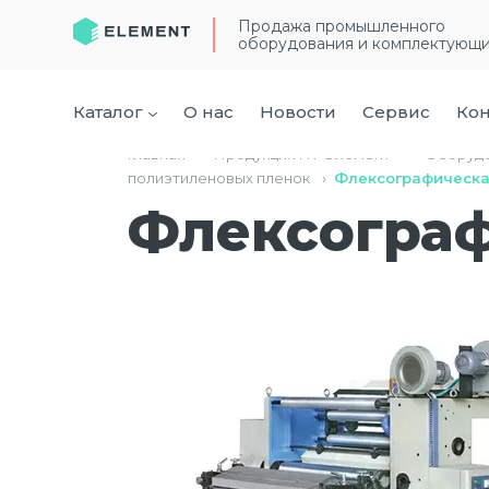
Продажа промышленного
оборудования и комплектующ
Каталог
О нас
Новости
Сервис
Кон
Главная
›
Продукция ГК “Элемент”
›
Оборудо
полиэтиленовых пленок
›
Флексографическа
Флексограф