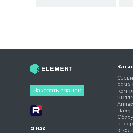
Ката
Серви
ремон
Заказать звонок
Комп
Чилл
Аппар
Лазер
Обору
перер
О нас
отход