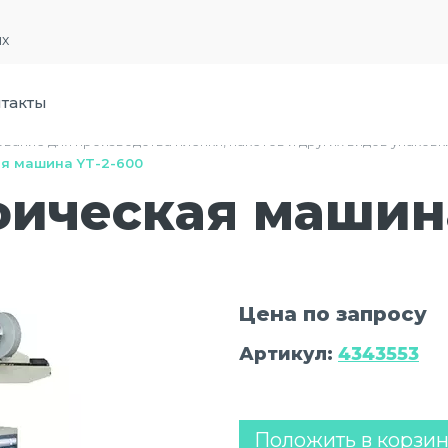
их
такты
вание для производства пленки, пакетов и других видов упаковк
я машина YT-2-600
ическая машина
Цена по запросу
Артикул:
4343553
Положить в корзи