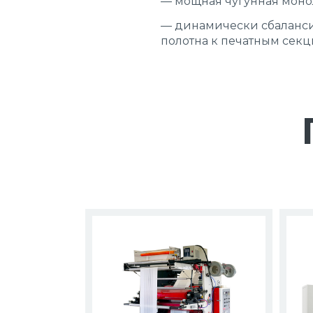
— мощная чугунная моно
— динамически сбаланс
полотна к печатным секци