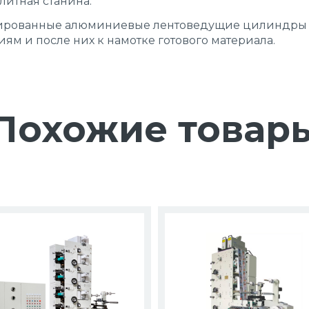
литная станина.
ированные алюминиевые лентоведущие цилиндры 
ям и после них к намотке готового материала.
Похожие товар