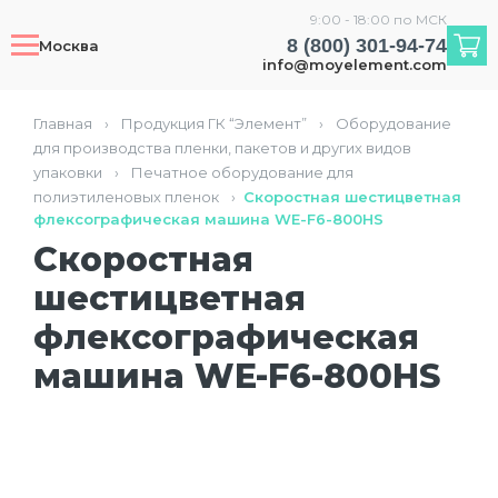
9:00 - 18:00 по МСК
8 (800) 301-94-74
Москва
info@moyelement.com
Главная
›
Продукция ГК “Элемент”
›
Оборудование
для производства пленки, пакетов и других видов
упаковки
›
Печатное оборудование для
полиэтиленовых пленок
›
Скоростная шестицветная
флексографическая машина WE-F6-800HS
Скоростная
шестицветная
флексографическая
машина WE-F6-800HS