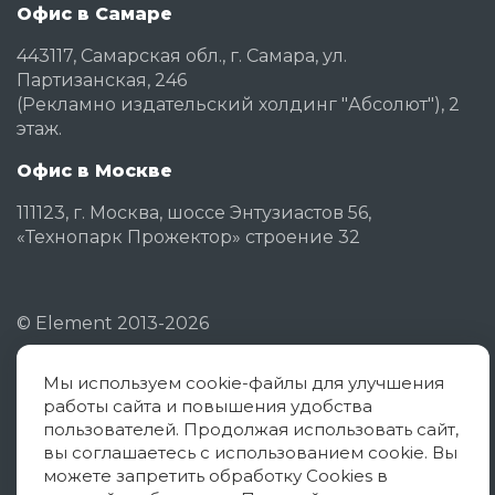
Офис в Самаре
443117, Самарская обл., г. Самара, ул.
Партизанская, 246
(Рекламно издательский холдинг "Абсолют"), 2
этаж.
Офис в Москве
111123, г. Москва, шоссе Энтузиастов 56,
«Технопарк Прожектор» строение 32
©
Element
2013-2026
Мы используем cookie-файлы для улучшения
Политика конфиденциальности
работы сайта и повышения удобства
Согласие на обработку ПД
пользователей. Продолжая использовать сайт,
вы соглашаетесь с использованием cookie. Вы
Политика использования cookies
можете запретить обработку Cookies в