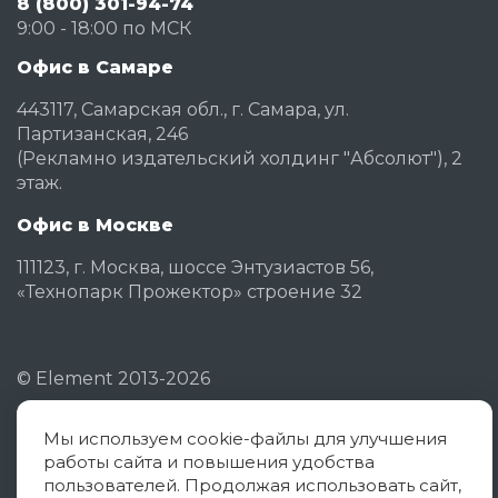
8 (800) 301-94-74
9:00 - 18:00 по МСК
Офис в Самаре
443117, Самарская обл., г. Самара, ул.
Партизанская, 246
(Рекламно издательский холдинг "Абсолют"), 2
этаж.
Офис в Москве
111123, г. Москва, шоссе Энтузиастов 56,
«Технопарк Прожектор» строение 32
©
Element
2013-2026
Мы используем cookie-файлы для улучшения
Политика конфиденциальности
работы сайта и повышения удобства
Согласие на обработку ПД
пользователей. Продолжая использовать сайт,