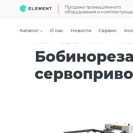
Продажа промышленного
оборудования и комплектующ
Каталог
О нас
Новости
Сервис
Кон
Главная
›
Продукция ГК “Элемент”
›
Полигра
Бобинореза
сервоприв