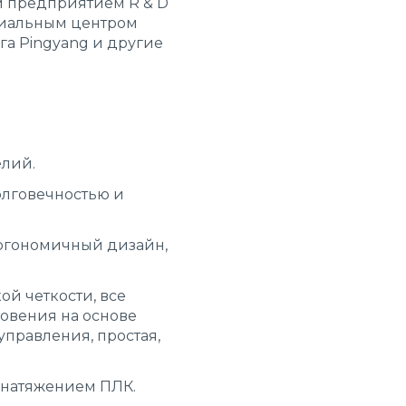
 предприятием R & D
циальным центром
га Pingyang и другие
елий.
олговечностью и
эргономичный дизайн,
й четкости, все
овения на основе
управления, простая,
я натяжением ПЛК.