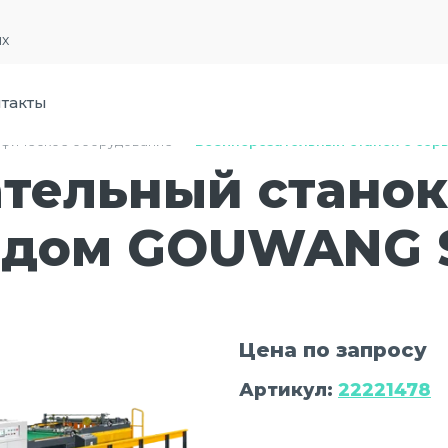
их
такты
фическое оборудование
›
Бобинорезательный станок с се
тельный станок
одом GOUWANG 
Цена по запросу
Артикул:
22221478