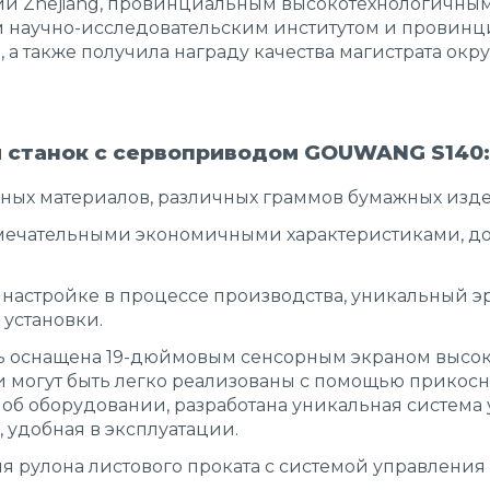
 Zhe­jiang, провинциальным высокотехнологичным
 научно-исследовательским институтом и провин
 а также получила награду качества магистрата окру
 станок с сервоприводом GOUWANG S140:
ных материалов, различных граммов бумажных изд
амечательными экономичными характеристиками, д
 настройке в процессе производства, уникальный 
установки.
 оснащена 19-дюймовым сенсорным экраном высоко
 могут быть легко реализованы с помощью прикосн
об оборудовании, разработана уникальная система 
 удобная в эксплуатации.
ля рулона листового проката с системой управлени