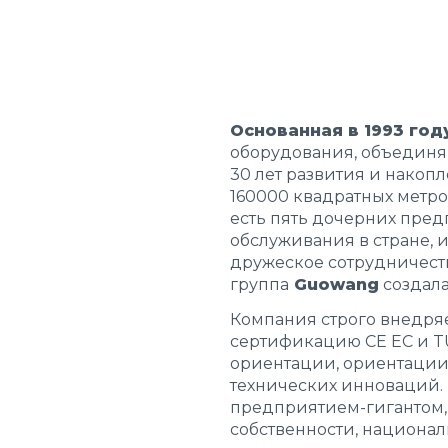
Основанная в 1993 году
оборудования, объединяю
30 лет развития и накоп
160000 квадратных метр
есть пять дочерних предп
обслуживания в стране, 
дружеское сотрудничеств
группа
Guowang
создала
Компания строго внедря
сертификацию CE ЕС и T
ориентации, ориентации 
технических инноваций.
предприятием-гигантом
собственности, национа