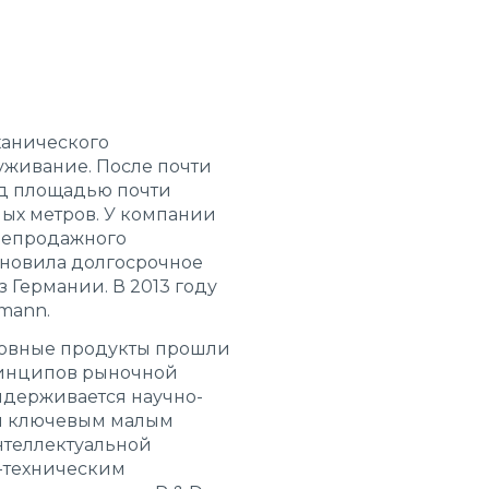
ханического
уживание. После почти
од площадью почти
ых метров. У компании
ослепродажного
тановила долгосрочное
 Германии. В 2013 году
mann.
сновные продукты прошли
ринципов рыночной
идерживается научно-
ым ключевым малым
теллектуальной
-техническим