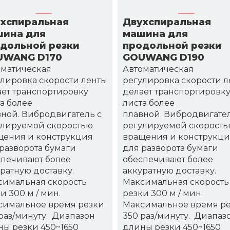
хспиральная
Двухспиральная
ина для
машина для
дольной резки
продольной резки
UWANG D170
GOUWANG D190
оматическая
Автоматическая
лировка скорости ленты
регулировка скорости л
ет транспортировку
делает транспортировк
а более
листа более
ной. Вибродвигатель с
плавной. Вибродвигател
улируемой скоростью
регулируемой скорост
щения и конструкция
вращения и конструкц
разворота бумаги
для разворота бумаги
спечивают более
обеспечивают более
ратную доставку.
аккуратную доставку.
симальная скорость
Максимальная скорость
и 300 м / мин.
резки 300 м / мин.
симальное время резки
Максимальное время р
раз/минуту. Диапазон
350 раз/минуту. Диапаз
ы резки 450~1650
длины резки 450~1650