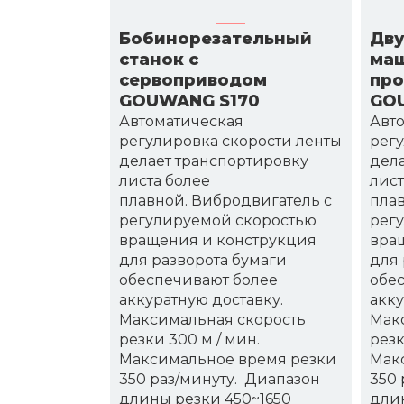
Бобинорезательный
Дву
станок с
маш
сервоприводом
про
GOUWANG S170
GO
Автоматическая
Авт
регулировка скорости ленты
регу
делает транспортировку
дела
листа более
лист
плавной. Вибродвигатель с
плав
регулируемой скоростью
рег
вращения и конструкция
вра
для разворота бумаги
для 
обеспечивают более
обе
аккуратную доставку.
акку
Максимальная скорость
Мак
резки 300 м / мин.
резк
Максимальное время резки
Мак
350 раз/минуту. Диапазон
350 
длины резки 450~1650
длин