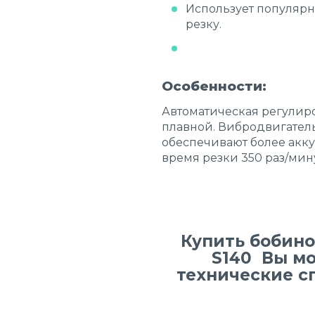
Использует популярн
резку.
Особенности:
Автоматическая регулиро
плавной. Вибродвигатель
обеспечивают более акку
время резки 350 раз/мину
Купить бобин
S140 Вы мо
технические с