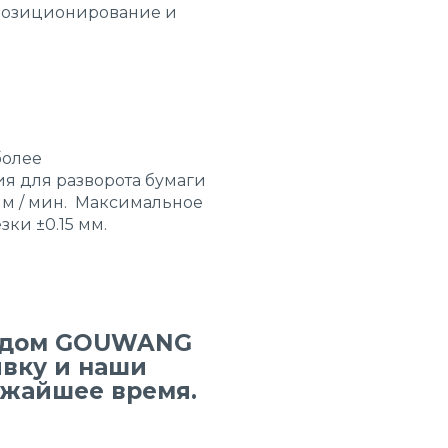
 позиционирование и
более
я для разворота бумаги
 м / мин. Максимальное
ки ±0.15 мм.
водом GOUWANG
явку и наши
ижайшее время.