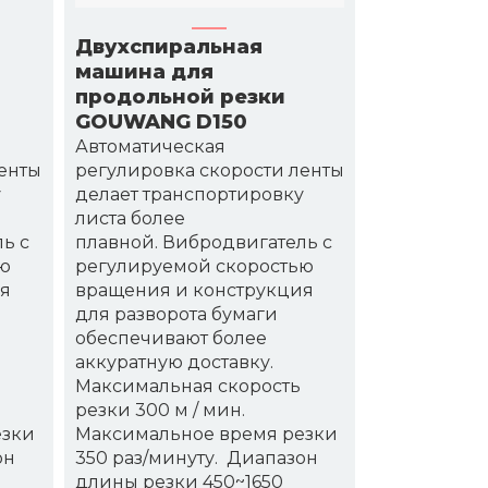
Двухспиральная
машина для
продольной резки
GOUWANG D150
Автоматическая
енты
регулировка скорости ленты
у
делает транспортировку
листа более
ь с
плавной. Вибродвигатель с
ью
регулируемой скоростью
ия
вращения и конструкция
для разворота бумаги
обеспечивают более
аккуратную доставку.
Максимальная скорость
резки 300 м / мин.
езки
Максимальное время резки
он
350 раз/минуту. Диапазон
длины резки 450~1650