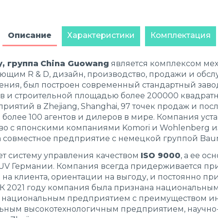
Описание
Характеристики
Комплектация
, группа
China Guowang
является комплексом ме
щим R & D, дизайн, производство, продажи и обсл
ления, был построен современный стандартный зав
ов и строительной площадью более 200000 квадратн
риятий в Zhe­jiang, Shang­hai, 97 точек продаж и п
и более 100 агентов и дилеров в мире. Компания ус
о с японскими компаниями Komori и Wohlenberg из
 совместное предприятие с немецкой группой Bau
ет систему управления качеством
ISO 9000
, а ее о
UV Германии. Компания всегда придерживается п
на клиента, ориентации на выгоду, и постоянно пр
 К 2021 году компания была признана национальн
, национальным предприятием с преимуществом ин
льным высокотехнологичным предприятием, научно