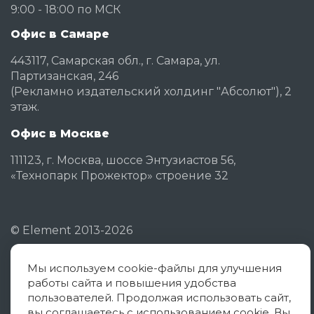
9:00 - 18:00 по МСК
Офис в Самаре
443117, Самарская обл., г. Самара, ул.
Партизанская, 246
(Рекламно издательский холдинг "Абсолют"), 2
этаж.
Офис в Москве
111123, г. Москва, шоссе Энтузиастов 56,
«Технопарк Прожектор» строение 32
©
Element
2013-2026
Мы используем cookie-файлы для улучшения
Политика конфиденциальности
работы сайта и повышения удобства
Согласие на обработку ПД
пользователей. Продолжая использовать сайт,
вы соглашаетесь с использованием cookie. Вы