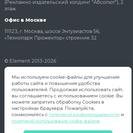
(Рекламно издательский холдинг "Абсолют"), 2
этаж.
Офис в Москве
111123, г. Москва, шоссе Энтузиастов 56,
«Технопарк Прожектор» строение 32
©
Element
2013-2026
Мы используем cookie-файлы для улучшения
Политика конфиденциальности
работы сайта и повышения удобства
Согласие на обработку ПД
пользователей. Продолжая использовать сайт,
вы соглашаетесь с использованием cookie. Вы
Политика использования cookies
можете запретить обработку Cookies в
настройках браузера. Пожалуйста,
Оферта
ознакомьтесь с
и
политикой конфиденциальности
политикой использования cookie-файлов