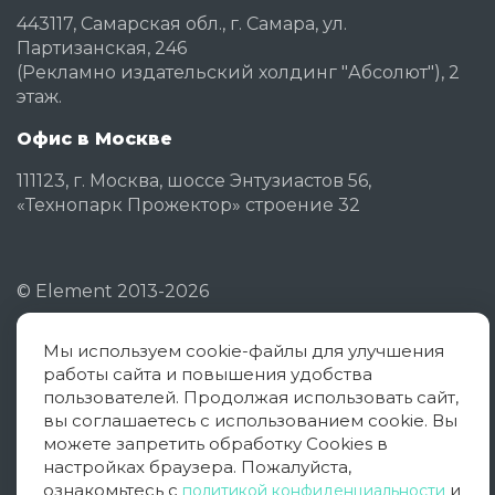
443117, Самарская обл., г. Самара, ул.
Партизанская, 246
(Рекламно издательский холдинг "Абсолют"), 2
этаж.
Офис в Москве
111123, г. Москва, шоссе Энтузиастов 56,
«Технопарк Прожектор» строение 32
©
Element
2013-2026
Мы используем cookie-файлы для улучшения
Политика конфиденциальности
работы сайта и повышения удобства
Согласие на обработку ПД
пользователей. Продолжая использовать сайт,
вы соглашаетесь с использованием cookie. Вы
Политика использования cookies
можете запретить обработку Cookies в
настройках браузера. Пожалуйста,
Оферта
ознакомьтесь с
и
политикой конфиденциальности