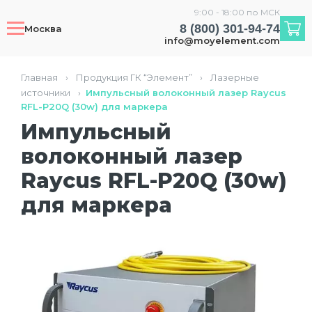
9:00 - 18:00 по МСК
8 (800) 301-94-74
Москва
info@moyelement.com
Главная
›
Продукция ГК “Элемент”
›
Лазерные
источники
›
Импульсный волоконный лазер Raycus
RFL-P20Q (30w) для маркера
Импульсный
волоконный лазер
Raycus RFL-P20Q (30w)
для маркера