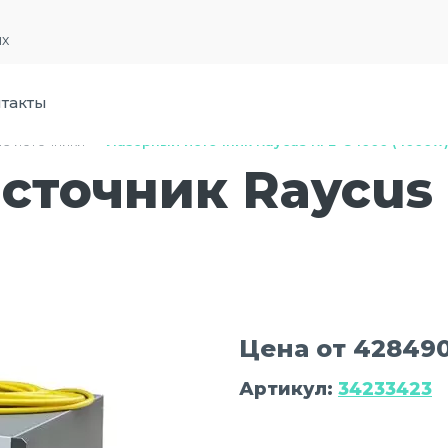
их
такты
е источники
›
Лазерный источник Raycus RFL-C4000 (4000w
сточник Raycus
Цена от 428490
Артикул:
34233423