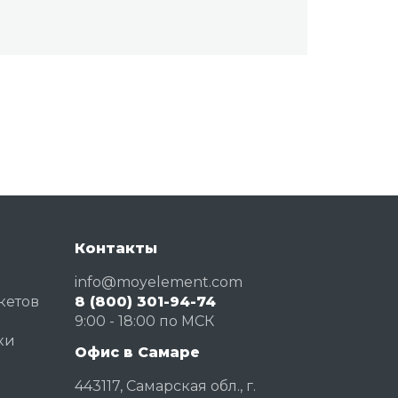
Контакты
info@moyelement.com
кетов
8 (800) 301-94-74
и
9:00 - 18:00 по МСК
ки
Офис в Самаре
й
443117, Самарская обл., г.