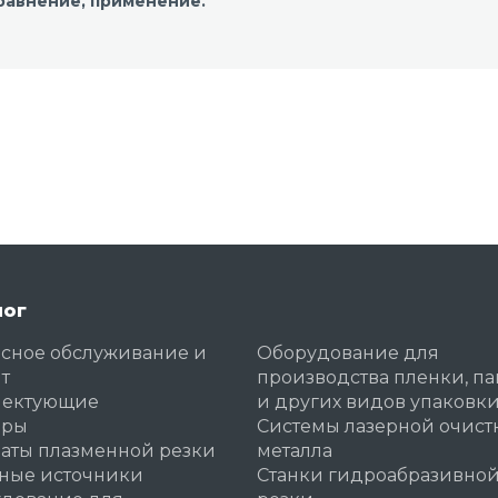
равнение, применение.
лог
сное обслуживание и
Оборудование для
т
производства пленки, па
лектующие
и других видов упаковк
еры
Системы лазерной очист
аты плазменной резки
металла
ные источники
Станки гидроабразивно