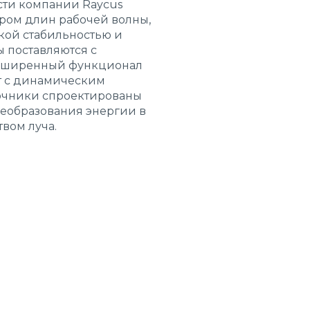
ти компании Raycus
тром длин рабочей волны,
ой стабильностью и
 поставляются с
асширенный функционал
т с динамическим
точники спроектированы
еобразования энергии в
вом луча.