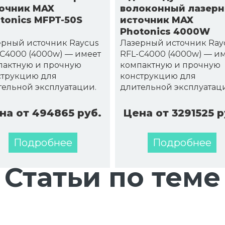
очник MAX
волоконный лазер
tonics MFPT-50S
источник MAX
Photonics 4000W
ерный источник Raycus
Лазерный источник Ray
C4000 (4000w) — имеет
RFL-C4000 (4000w) — и
пактную и прочную
компактную и прочную
струкцию для
конструкцию для
ельной эксплуатации.
длительной эксплуатац
на от 494865 руб.
Цена от 3291525 р
Подробнее
Подробнее
Статьи по теме