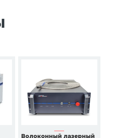
ы
Волоконный лазерный