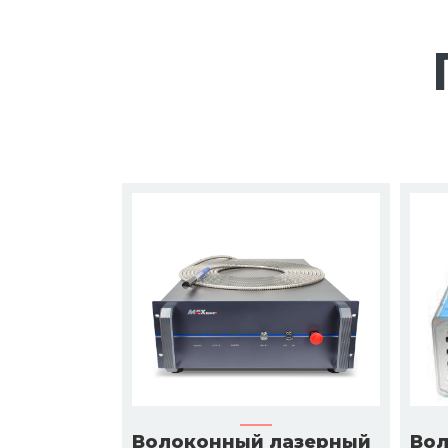
Волоконный лазерный
Вол