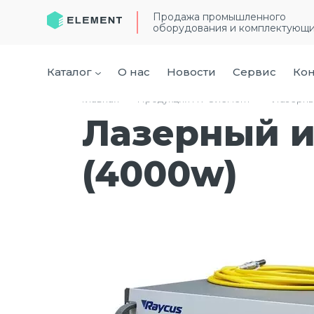
Продажа промышленного
оборудования и комплектующ
Каталог
О нас
Новости
Сервис
Кон
Главная
›
Продукция ГК “Элемент”
›
Лазерны
Лазерный и
(4000w)