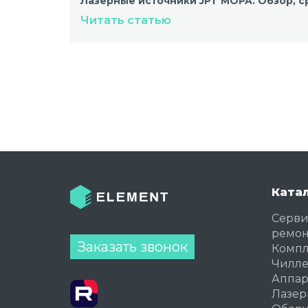
Лазерные источники JPT MOPA. Обзор, с
Читать статью
Ката
Серви
ремон
Заказать звонок
Комп
Чилл
Аппар
Лазер