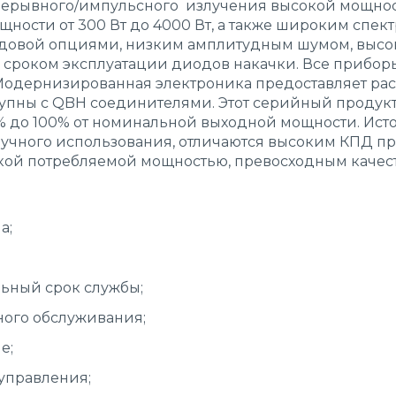
рерывного/импульсного излучения высокой мощнос
ности от 300 Вт до 4000 Вт, а также широким спек
довой опциями, низким амплитудным шумом, высок
сроком эксплуатации диодов накачки. Все приборы
Модернизированная электроника предоставляет р
тупны с QBH соединителями. Этот серийный продук
0% до 100% от номинальной выходной мощности. Ис
учного использования, отличаются высоким КПД пр
кой потребляемой мощностью, превосходным качест
а;
ьный срок службы;
ного обслуживания;
е;
 управления;