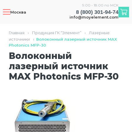
9:00 - 18:00 по МСК
8 (800) 301-94-74
Москва
info@moyelement.com
Главная
›
Продукция ГК “Элемент”
›
Лазерные
источники
›
Волоконный лазерный источник MAX
Photonics MFP-30
Волоконный
лазерный источник
MAX Photonics MFP-30