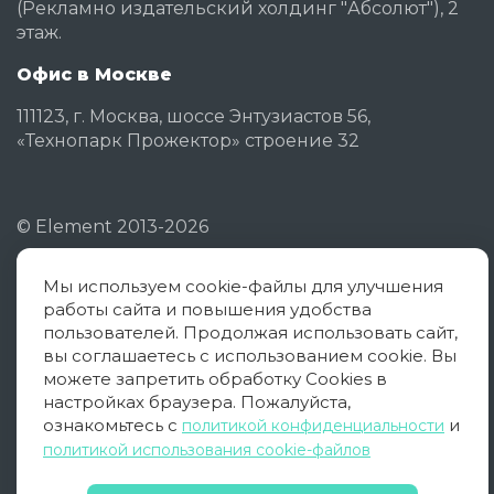
(Рекламно издательский холдинг "Абсолют"), 2
этаж.
Офис в Москве
111123, г. Москва, шоссе Энтузиастов 56,
«Технопарк Прожектор» строение 32
©
Element
2013-2026
Мы используем cookie-файлы для улучшения
Политика конфиденциальности
работы сайта и повышения удобства
Согласие на обработку ПД
пользователей. Продолжая использовать сайт,
вы соглашаетесь с использованием cookie. Вы
Политика использования cookies
можете запретить обработку Cookies в
настройках браузера. Пожалуйста,
Оферта
ознакомьтесь с
и
политикой конфиденциальности
политикой использования cookie-файлов