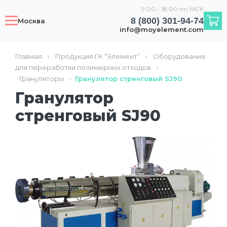
9:00 - 18:00 по МСК
8 (800) 301-94-74
Москва
info@moyelement.com
Главная
›
Продукция ГК “Элемент”
›
Оборудование
для переработки полимерных отходов
›
Грануляторы
›
Гранулятор стренговый SJ90
Гранулятор
стренговый SJ90