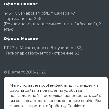
Офис в Самаре
443117, Самарская обл., г. Самара, ул.
Партизанская, 246
(Рекламно издательский холдинг "Абсолют"), 2
этаж.
Офис в Москве
111123, г. Москва, шоссе Энтузиастов 56,
«Технопарк Прожектор» строение 32
©
Element
2013-2026
Мы используем cookie-файлы для улучшения
Политика конфиденциальности
работы сайта и повышения удобства
Согласие на обработку ПД
пользователей. Продолжая использовать сайт,
вы соглашаетесь с использованием cookie. Вы
Политика использования cookies
можете запретить обработку Cookies в