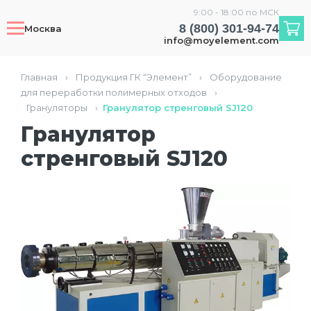
9:00 - 18:00 по МСК
8 (800) 301-94-74
Москва
info@moyelement.com
Главная
›
Продукция ГК “Элемент”
›
Оборудование
для переработки полимерных отходов
›
Грануляторы
›
Гранулятор стренговый SJ120
Гранулятор
стренговый SJ120