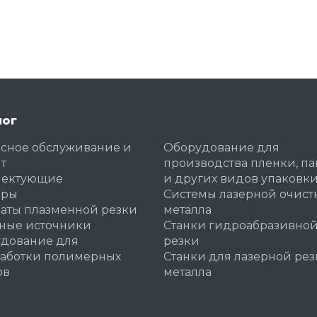
лог
сное обслуживание и
Оборудование для
т
производства пленки, па
лектующие
и других видов упаковк
еры
Системы лазерной очист
аты плазменной резки
металла
ные источники
Станки гидроабразивно
дование для
резки
аботки полимерных
Станки для лазерной ре
ов
металла