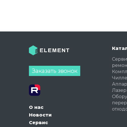
Ката
Серви
ремон
Заказать звонок
Комп
Чилл
Аппар
Лазер
Обору
перер
О нас
отход
Новости
Сервис