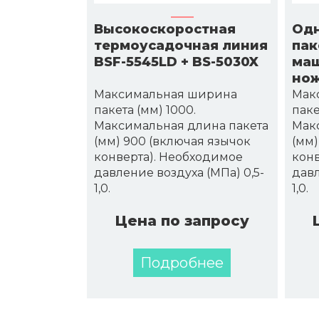
Высокоскоростная
Одн
термоусадочная линия
пак
BSF-5545LD + BS-5030X
маш
нож
Максимальная ширина
Мак
пакета (мм) 1000.
паке
Максимальная длина пакета
Мак
(мм) 900 (включая язычок
(мм)
конверта). Необходимое
конв
давление воздуха (МПа) 0,5-
давл
1,0.
1,0.
Цена по запросу
Подробнее