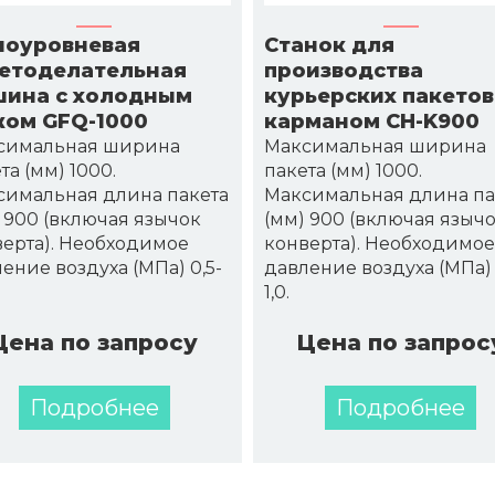
оуровневая
Станок для
етоделательная
производства
ина с холодным
курьерских пакетов
ом GFQ-1000
карманом CH-K900
симальная ширина
Максимальная ширина
та (мм) 1000.
пакета (мм) 1000.
симальная длина пакета
Максимальная длина па
 900 (включая язычок
(мм) 900 (включая языч
ерта). Необходимое
конверта). Необходимое
ение воздуха (МПа) 0,5-
давление воздуха (МПа) 
1,0.
Цена по запросу
Цена по запрос
Подробнее
Подробнее