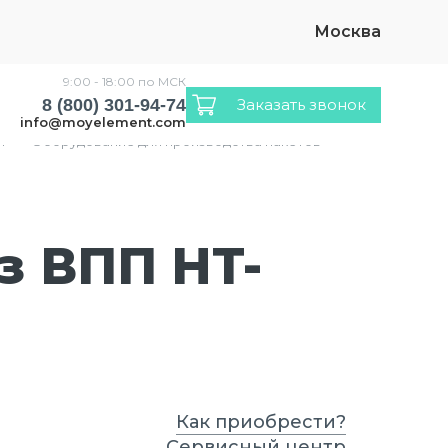
Москва
9:00 - 18:00 по МСК
8 (800) 301-94-74
Заказать звонок
info@moyelement.com
и
›
Оборудование для производства пакетов
з ВПП HT-
Как приобрести?
Сервисный центр