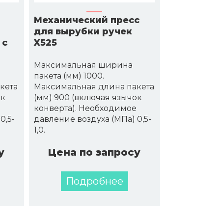
Механический пресс
для вырубки ручек
 с
X525
Максимальная ширина
пакета (мм) 1000.
кета
Максимальная длина пакета
ок
(мм) 900 (включая язычок
конверта). Необходимое
0,5-
давление воздуха (МПа) 0,5-
1,0.
у
Цена по запросу
Подробнее