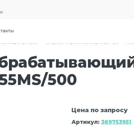
их
такты
тывающие центры
›
Токарные обрабатывающие центры
›
Ток
обрабатывающий
55МS/500
Цена по запросу
Артикул:
369753951