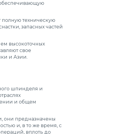
, обеспечивающую
т полную техническую
настки, запасных частей
ем высокоточных
тавляют свое
ки и Азии.
щного шпинделя и
отраслях
оении и общем
и, они предназначены
тью и, в то же время, с
пераций, вплоть до