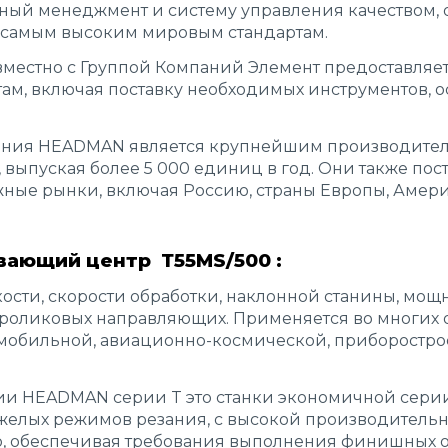
отный менеджмент и систему управления качеством
 самым высоким мировым стандартам.
вместно с Группой Компаний Элемент предоставляе
м, включая поставку необходимых инструментов, ос
ания HEADMAN является крупнейшим производител
, выпуская более 5 000 единиц в год. Они также пос
ные рынки, включая Россию, страны Европы, Амери
вающий центр Т55МS/500 :
ости, скорости обработки, наклонной станины, мо
роликовых направляющих. Применяется во многих 
мобильной, авиационно-космической, приборостр
ии HEADMAN серии T это станки экономичной сери
желых режимов резания, с высокой производительнос
ю, обеспечивая требования выполнения финишных о