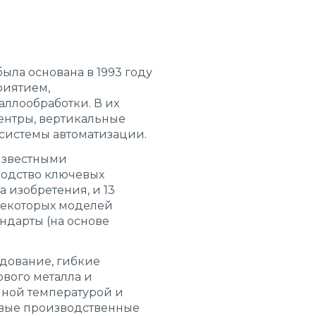
ыла основана в 1993 году
риятием,
ллообработки. В их
ентры, вертикальные
системы автоматизации.
 известными
водство ключевых
а изобретения, и 13
некоторых моделей
ндарты (на основе
дование, гибкие
вого металла и
нной температурой и
овые производственные