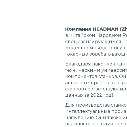
Компания HEADMAN (Zhej
в Китайской Народной Р
специализирующимся на 
модельном ряду присутс
токарные обрабатывающи
Благодаря накопленным г
техническими университ
компонентов станков. Они
авторских прав на прог
станков соответствуют и
данных за 2022 год).
Для производства станк
интеллектуальные произв
напылению. Они также и
влажностью, различное 