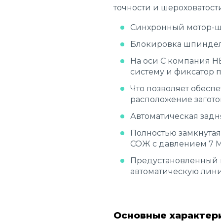
точности и шероховатос
Синхронный мотор-ш
Блокировка шпиндел
На оси С компания H
систему и фиксатор 
Что позволяет обесп
расположение загото
Автоматическая задн
Полностью замкнутая
СОЖ с давлением 7 М
Предустановленный и
автоматическую лин
Основные характер