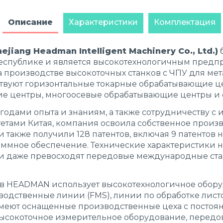
Описание
Характеристики
Комплектация
iang Headman Intelligent Machinery Co., Ltd.)
б
еспублике и является высокотехнологичным предп
производстве высокоточных станков с ЧПУ для мета
твуют горизонтальные токарные обрабатывающие ц
е центры, многоосевые обрабатывающие центры и 
одами опыта и знаниям, а также сотрудничеству с
етами Китая, компания освоила собственное произ
 также получили 128 патентов, включая 9 патентов н
раммное обеспечение. Технические характеристики 
ли даже превосходят передовые международные ста
ов HEADMAN использует высокотехнологичное обору
одственные линии (FMS), линии по обработке листо
меют оснащенные производственные цеха с постоя
высокоточное измерительное оборудование, перед