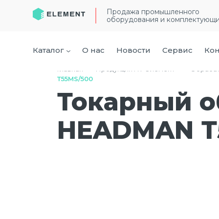
Продажа промышленного
оборудования и комплектующ
Каталог
О нас
Новости
Сервис
Кон
Главная
›
Продукция ГК “Элемент”
›
Обраба
Т55МS/500
Токарный 
HEADMAN Т