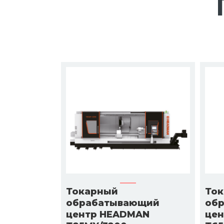
Токарный
То
обрабатывающий
об
центр HEADMAN
це