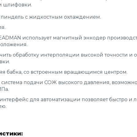
ти шлифовки.
пиндель с жидкостным охлаждением.
я.
EADMAN использует магнитный энкодер производст
положения.
ечить обработку интерполяции высокой точности и 
вки.
яя бабка, со встроенным вращающимся центром.
 система подачи СОЖ высокого давления, возможн
Па.
нтерфейс для автоматизации позволяет быстро и ле
ию.
истики: