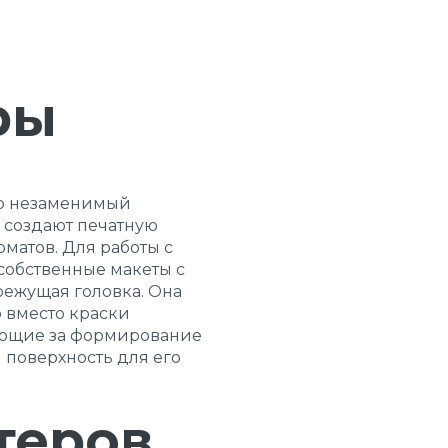
ры
то незаменимый
ю создают печатную
матов. Для работы с
собственные макеты с
ежущая головка. Она
о вместо краски
чающие за формирование
 поверхность для его
теров