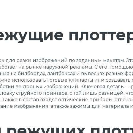
ежущие плотте
ок для резки изображений по заданным макетам. Э
 работает на рынке наружной рекламы. С его помощь
я на билбордах, лайтбоксах и вывесках разных фор
но использовать готовые клипарты или создавать 
отки векторных изображений. Ключевая деталь — р
ловку струйного принтера, с той лишь разницей, чт
. Также в состав входят оптические приборы, отве
ание изображения, а также зажимы для материала и
 режущих плот