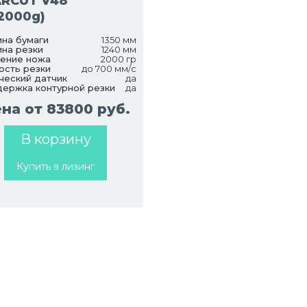
ARCUT V48
2000g)
на бумаги
1350 мм
на резки
1240 мм
ение ножа
2000 гр
ость резки
до 700 мм/с
ческий датчик
да
ержка контурной резки
да
на от 83800 руб.
В корзину
Купить в лизинг