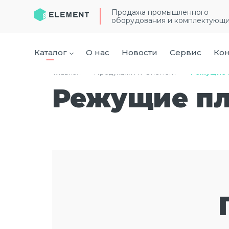
Продажа промышленного
оборудования и комплектующ
Каталог
О нас
Новости
Сервис
Кон
Главная
›
Продукция ГК “Элемент”
›
Режущие 
Режущие п