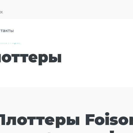
их
такты
плоттеры
лоттеры
Плоттеры Foiso