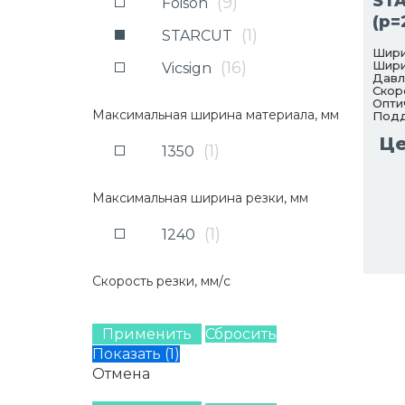
ST
(
9
)
Foison
(p=
(
1
)
STARCUT
Шири
(
16
)
Шири
Vicsign
Давл
Скор
Опти
Максимальная ширина материала, мм
Подд
Це
(
1
)
1350
Максимальная ширина резки, мм
(
1
)
1240
Скорость резки, мм/с
Применить
Сбросить
Показать
(
1
)
Отмена