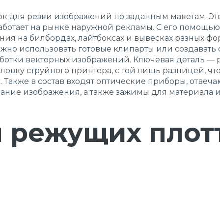
ок для резки изображений по заданным макетам. Э
 работает на рынке наружной рекламы. С его помощь
я на билбордах, лайтбоксах и вывесках разных фор
но использовать готовые клипарты или создавать 
отки векторных изображений. Ключевая деталь — р
ловку струйного принтера, с той лишь разницей, чт
. Также в состав входят оптические приборы, отве
ание изображения, а также зажимы для материала и
 режущих плот