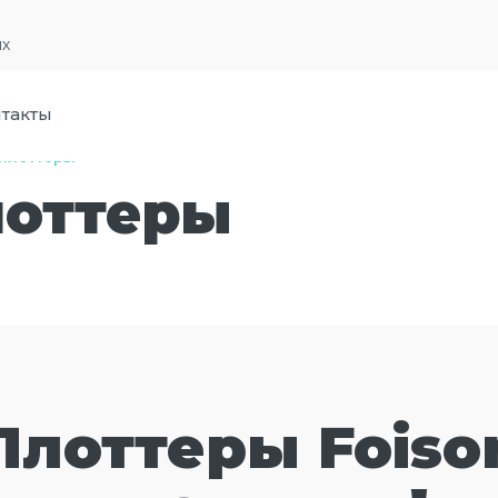
их
такты
плоттеры
лоттеры
Плоттеры Foiso