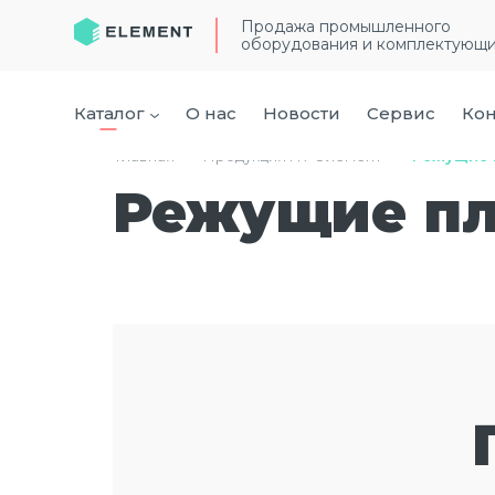
Продажа промышленного
оборудования и комплектующ
Каталог
О нас
Новости
Сервис
Кон
Главная
›
Продукция ГК “Элемент”
›
Режущие 
Режущие п