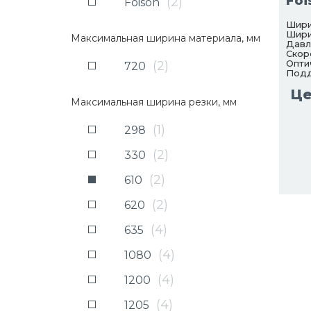
Foi
(
2
)
Foison
Шири
Шири
Максимальная ширина материала, мм
Давл
Скор
Опти
(
2
)
720
Подд
Це
Максимальная ширина резки, мм
(
1
)
298
(
2
)
330
(
2
)
610
(
2
)
620
(
4
)
635
(
4
)
1080
(
4
)
1200
(
4
)
1205