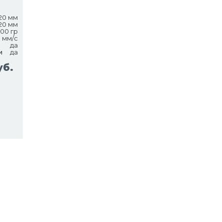
20 мм
20 мм
800 гр
0 мм/с
да
и
да
уб.