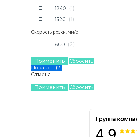
(
1
)
1240
(
1
)
1520
(
1
)
1600
Скорость резки, мм/с
(
2
)
800
Применить
Сбросить
Показать
(
2
)
Отмена
Применить
Сбросить