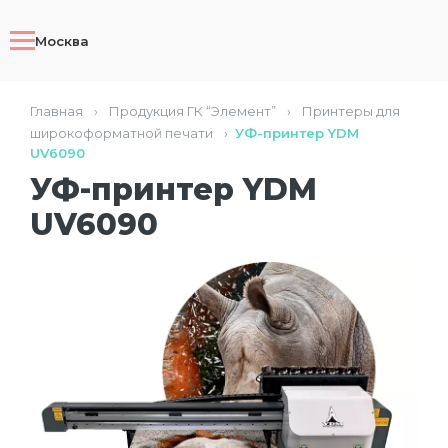
Москва
Главная
›
Продукция ГК “Элемент”
›
Принтеры для
широкоформатной печати
›
УФ-принтер YDM
UV6090
УФ-принтер YDM
UV6090