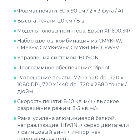
Формат печати: 60 х 90 см / 2 х 3 фута / А1
Высота печати: 20 см / 8 в
Модель головы принтера: Epson XP600,3Ф
Набор цветов: комбинация из CMYK+W,
CMYK+V, CMYK+W+V, CMYK+LM+LC+W+V
Управления системой: HOSON
Программное обеспечение: Riprint
Разрешение печати : 720 х 720 dpi, 720 х
1080 DPI, 720 х 1440 dpi, 720 х 2880 точек /
дюйм
Скорость печати: 8-10 кв. м/ч / высокое
разрешение режим: 3-5 кв. м/ч
Рама: усилена алюминиевой балкой,
направляющие: HIWIN + серво двигатели
+ свинцовый винт + импортная
передаточная цепь