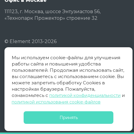
Офис в Москве
111123, г. Москва, шоссе Энтузиастов 56,
«Технопарк Прожектор» строение 32
©
Element
2013-2026
Мы используем cookie-файлы для улучшения
Политика конфиденциальности
работы сайта и повышения удобства
Согласие на обработку ПД
пользователей. Продолжая использовать сайт,
вы соглашаетесь с использованием cookie. Вы
Политика использования cookies
можете запретить обработку Cookies в
настройках браузера. Пожалуйста,
Оферта
ознакомьтесь с
и
политикой конфиденциальности
политикой использования cookie-файлов
Принять