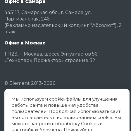
Офис в Самаре
443117, Самарская обл., г. Самара, ул.
Партизанская, 246
(Рекламно издательский холдинг "Абсолют"), 2
этаж.
Офис в Москве
111123, г. Москва, шоссе Энтузиастов 56,
«Технопарк Прожектор» строение 32
©
Element
2013-2026
Мы используем cookie-файлы для улучшения
Политика конфиденциальности
работы сайта и повышения удобства
Согласие на обработку ПД
пользователей. Продолжая использовать сайт,
вы соглашаетесь с использованием cookie. Вы
Политика использования cookies
можете запретить обработку Cookies в
настройках браузера. Пожалуйста,
Оферта