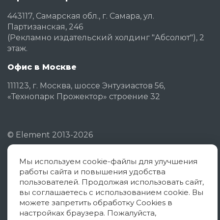
443117, Самарская обл., г. Самара, ул.
Партизанская, 246
(Рекламно издательский холдинг "Абсолют"), 2
этаж.
Офис в Москве
111123, г. Москва, шоссе Энтузиастов 56,
«Технопарк Прожектор» строение 32
©
Element
2013-2026
Мы используем cookie-файлы для улучшения
Политика конфиденциальности
работы сайта и повышения удобства
Согласие на обработку ПД
пользователей. Продолжая использовать сайт,
вы соглашаетесь с использованием cookie. Вы
Политика использования cookies
можете запретить обработку Cookies в
настройках браузера. Пожалуйста,
Оферта