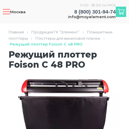
9:00 - 18:00 по МСК
8 (800) 301-94-74
Москва
info@moyelement.com
Главная
›
Продукция ГК “Элемент”
›
Планшетные
плоттеры
›
Плоттеры для виниловой пленки
›
Режущий плоттер Foison C 48 PRO
Режущий плоттер
Foison C 48 PRO