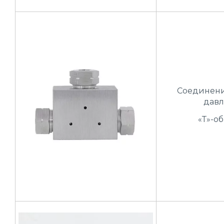
Соединени
давл
«Т»-о