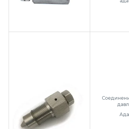
ада
Соединени
давл
Ада