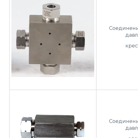
Соединени
давл
крес
Соединени
давл