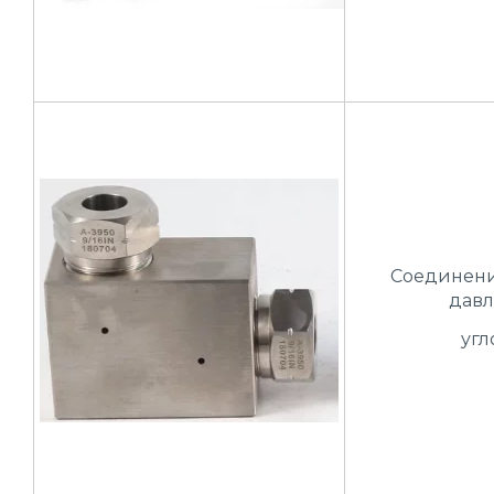
Соединени
давл
угл