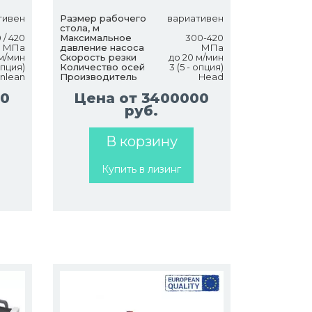
тивен
Размер рабочего
вариативен
стола, м
 / 420
Максимальное
300-420
МПа
давление насоса
МПа
м/мин
Скорость резки
до 20 м/мин
опция)
Количество осей
3 (5 - опция)
nlean
Производитель
Head
00
Цена от 3400000
руб.
В корзину
Купить в лизинг