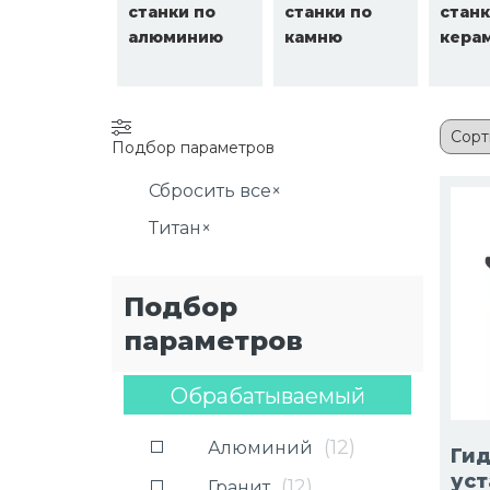
станки по
станки по
станк
алюминию
камню
кера
Подбор параметров
Сбросить все
×
Титан
×
Подбор
параметров
Обрабатываемый
материал
— Титан
(
12
)
Алюминий
Ги
уст
(
12
)
Гранит