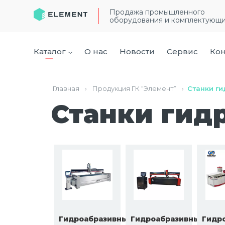
Продажа промышленного
оборудования и комплектующ
Каталог
О нас
Новости
Сервис
Кон
Главная
›
Продукция ГК “Элемент”
›
Станки ги
Станки гид
Гидроабразивные
Гидроабразивные
Гидр