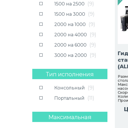
(
9
)
1500 на 2500
(
9
)
1500 на 3000
(
9
)
2000 на 1000
(
9
)
2000 на 4000
(
9
)
2000 на 6000
Ги
(
9
)
3000 на 2000
ста
(AL
Тип исполнения
Разм
стола
Макс
(
9
)
Консольный
насо
Скор
Коли
(
11
)
Портальный
Прои
Ц
Максимальная
мощность насоса