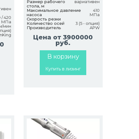
Размер рабочего
вариативен
стола, м
тивен
Максимальное давление
410
насоса
МПа
 / 420
Скорость резки
МПа
Количество осей
3 (5 - опция)
м/мин
Производитель
APW
опция)
nKing
Цена от 3900000
руб.
00
В корзину
Купить в лизинг