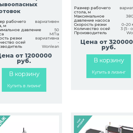
рывоопасных
Размер рабочего
вариа
отовок
стола, м
Максимальное
380
давление насоса
ер рабочего
вариативен
Скорость резки
0–20 
, м
Количество осей
3 (5 - 
имальное давление
50
Производитель
Wo
са
МПа
ость резки
вариативна
Цена от 32000
чество осей
-
руб.
зводитель
Wonlean
Цена от 1200000
В корзину
руб.
Купить в лизинг
В корзину
Купить в лизинг