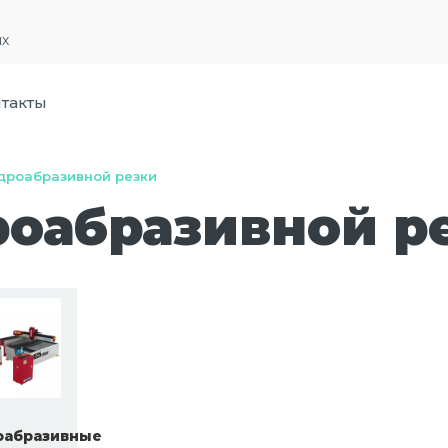
их
такты
дроабразивной резки
роабразивной р
оабразивные