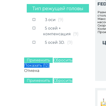
FED
Тип режущей головы
Разм
стола
Макс
(
9
)
3 оси
насо
Скор
5 осей +
Коли
Прои
(
9
)
компенсация
(
9
)
Ц
5 осей 3D.
Применить
Сбросить
Показать
(
12
)
Отмена
Применить
Сбросить