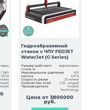
Гидроабразивный
станок с ЧПУ FEDJET
WaterJet (G Series)
тивен
Размер рабочего
вариативен
стола, м
 / 380
Максимальное давление
413
0 МПа
насоса
МПа
 м/мин
Скорость резки
20 м/мин
опция)
Количество осей
3 (5 - опция)
terjet
Производитель
FedJet
Technology
00
Цена от 3800000
руб.