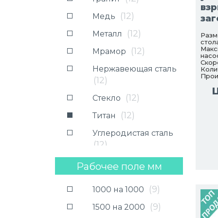
вз
(
12
)
Медь
заг
(
12
)
Металл
Разм
стола
Макс
(
12
)
Мрамор
насо
Скор
Нержавеющая сталь
Коли
Прои
(
12
)
(
12
)
Стекло
(
12
)
Титан
Углеродистая сталь
(
12
)
Рабочее поле мм
(
9
)
1000 на 1000
(
9
)
1500 на 2000