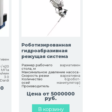
Роботизированная
гидроабразивная
режущая система
тивен
Размер рабочего
вариативен
 / 420
стола, м
МПа
Максимальное давление насоса
-
м/мин
Скорость резки
вариативна
3.0
Количество
6 (робот-
Dardi
осей
манипулятор)
Производитель
-
00
Цена от 5000000
руб.
В корзину