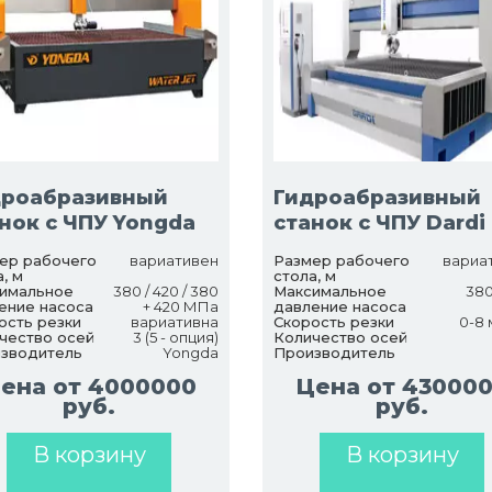
дроабразивный
Гидроабразивный
нок с ЧПУ Yongda
станок с ЧПУ Dardi
ер рабочего
вариативен
Размер рабочего
вариа
, м
стола, м
имальное
380 / 420 / 380
Максимальное
380
ение насоса
+ 420 МПа
давление насоса
ость резки
вариативна
Скорость резки
0-8 
чество осей
3 (5 - опция)
Количество осей
зводитель
Yongda
Производитель
ена от 4000000
Цена от 43000
руб.
руб.
В корзину
В корзину