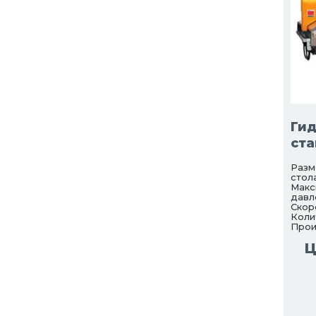
Ги
ста
Разм
стола
Макс
давл
Скор
Коли
Прои
Ц