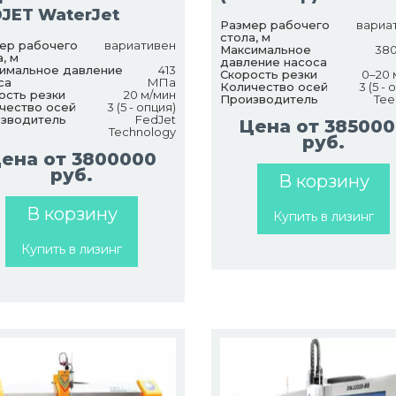
JET WaterJet
Размер рабочего
вариа
стола, м
ер рабочего
вариативен
Максимальное
380
, м
давление насоса
имальное давление
413
Скорость резки
0–20 
са
МПа
Количество осей
3 (5 - 
ость резки
20 м/мин
Производитель
Tee
чество осей
3 (5 - опция)
зводитель
FedJet
Цена от 38500
Technology
руб.
ена от 3800000
руб.
В корзину
В корзину
Купить в лизинг
Купить в лизинг