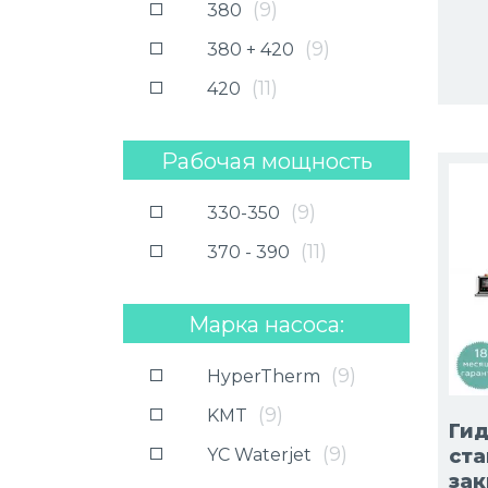
(
9
)
380
(Максимальное
(
9
)
380 + 420
давление, мПа):
(
11
)
420
Рабочая мощность
насоса (Рабочее
(
9
)
330-350
давление, мПа):
(
11
)
370 - 390
Марка насоса:
(
9
)
HyperTherm
(
9
)
KMT
Ги
(
9
)
YC Waterjet
ста
зак