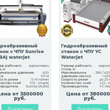
дроабразивный
Гидроабразивный
нок с ЧПУ Sunrise
станок с ЧПУ YC
BA) waterjet
Waterjet
ер рабочего
вариативен
Размер рабочего
вариа
, м
стола, м
имальное давление
400
Максимальное
380 / 420
са
МПа
давление насоса
+ 42
ость резки
0–10 м/мин
Скорость резки
до 20
чество осей
3 (5 - опция)
Количество осей
3 (5 - 
зводитель
Sunrise (ALBA)
Производитель
YC Wa
ена от 3500000
Цена от 38000
руб.
руб.
В корзину
В корзину