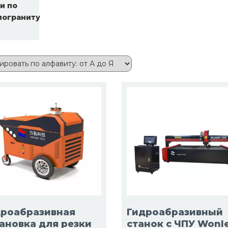
и по
мограниту
дроабразивная
Гидроабразивный
ановка для резки
станок с ЧПУ Wonl